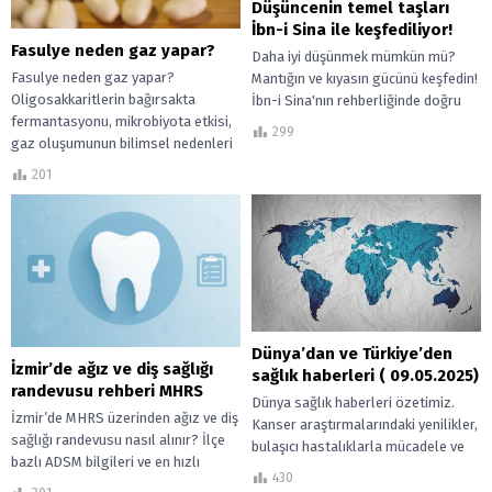
Düşüncenin temel taşları
İbn-i Sina ile keşfediliyor!
Fasulye neden gaz yapar?
Daha iyi düşünmek mümkün mü?
Fasulye neden gaz yapar?
Mantığın ve kıyasın gücünü keşfedin!
Oligosakkaritlerin bağırsakta
İbn-i Sina'nın rehberliğinde doğru
fermantasyonu, mikrobiyota etkisi,
çıkarımların yollarını öğrenin!
299
gaz oluşumunun bilimsel nedenleri
ve şişkinliği azaltmak için etkili
201
pişirme–tüketim yöntemleri...
Dünya’dan ve Türkiye’den
İzmir’de ağız ve diş sağlığı
sağlık haberleri ( 09.05.2025)
randevusu rehberi MHRS
Dünya sağlık haberleri özetimiz.
İzmir’de MHRS üzerinden ağız ve diş
Kanser araştırmalarındaki yenilikler,
sağlığı randevusu nasıl alınır? İlçe
bulaşıcı hastalıklarla mücadele ve
bazlı ADSM bilgileri ve en hızlı
küresel sağlık sorunlarına dair
430
randevu ipuçları bu...
analizler.