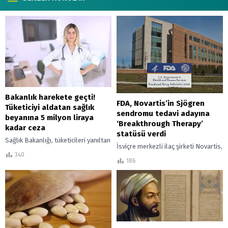
Bakanlık harekete geçti!
FDA, Novartis’in Sjögren
Tüketiciyi aldatan sağlık
sendromu tedavi adayına
beyanına 5 milyon liraya
‘Breakthrough Therapy’
kadar ceza
statüsü verdi
Sağlık Bakanlığı, tüketicileri yanıltan
İsviçre merkezli ilaç şirketi Novartis,
sağlık beyanlarıyla ürün tanıtımı ve
340
Sjögren sendromu için geliştirdiği
satışı yapanlara yönelik cezaları
186
ianalumab adlı tedavi adayının ABD
artırdı.
Gıda ve İlaç Dairesi tarafından
“Breakthrough...