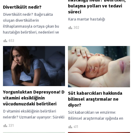
bulaşma yolları ve tedavi
Divertikülit nedir?
süreci
Divertikülit nedir? Bağırsakta
Kara mantar hastalığı
oluşan divertiküllerin
(mukormikoz) nedir, nasıl bulaşır?
iltihaplanmasıyla ortaya çıkan bu
302
Belirtileri nelerdir ve kimler risk
hastalığın belirtileri, nedenleri ve
altındadır? Bu ciddi mantar
tedavi
653
enfeksiyonu hakkında merak edilen...
Yorgunluktan Depresyona! D
Süt kabarcıkları hakkında
vitamini eksikliğinin
bilimsel araştırmalar ne
vücudunuzdaki belirtileri
diyor?
D vitamini eksikliğinin belirtileri
Süt kabarcıkları ve emzirme:
nelerdir? Uzmanlar uyarıyor: Sürekli
Bilimsel araştırmalar ışığında en
yorgunluk, kemik ağrıları ve ruh hali
etkili tedavi yöntemleri ve emzirme
331
411
değişimleri, D vitamini düşüklüğünün
pozisyonu önerileri. Anne sütü