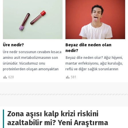
işaretleri olabilir....
sağlığı hakkında bilgiler.
Üre nedir?
Beyaz dile neden olan
nedir?
Üre nedir sorusunun cevabını kısaca
amino asit metabolizmasının son
Beyaz dile neden olur? Ağız hijyeni,
ürünüdür. Vücudumuz onu
mantar enfeksiyonu, ağız kuruluğu,
proteinlerden oluşan amonyaktan
reflü ve diğer sağlık sorunlarının
üretir, toksik bir bileşiktir,
dilde beyaz tabaka oluşturma
620
581
dolayısıyla...
nedenleri....
Zona aşısı kalp krizi riskini
azaltabilir mi? Yeni Araştırma