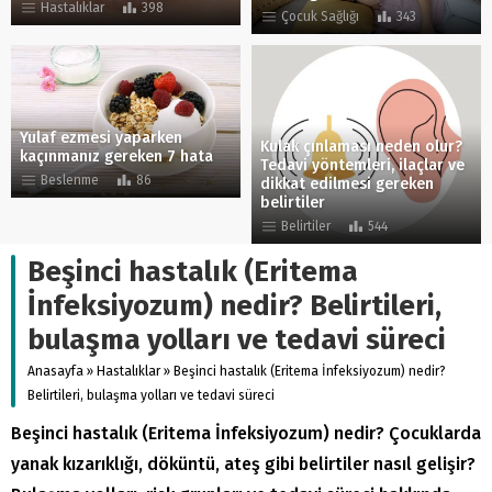
Hastalıklar
398
Çocuk Sağlığı
343
Yulaf ezmesi yaparken
Kulak çınlaması neden olur?
kaçınmanız gereken 7 hata
Tedavi yöntemleri, ilaçlar ve
Beslenme
86
dikkat edilmesi gereken
belirtiler
Belirtiler
544
Beşinci hastalık (Eritema
İnfeksiyozum) nedir? Belirtileri,
bulaşma yolları ve tedavi süreci
Anasayfa
»
Hastalıklar
»
Beşinci hastalık (Eritema İnfeksiyozum) nedir?
Belirtileri, bulaşma yolları ve tedavi süreci
Beşinci hastalık (Eritema İnfeksiyozum) nedir? Çocuklarda
yanak kızarıklığı, döküntü, ateş gibi belirtiler nasıl gelişir?