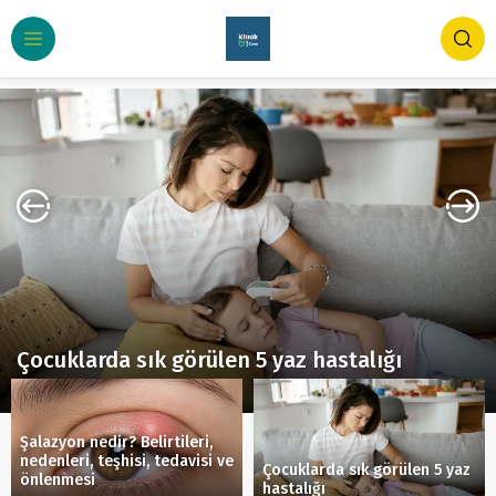
Çocuklarda sık görülen 5 yaz hastalığı
Çocuk Sağlığı
343
Şalazyon nedir? Belirtileri,
nedenleri, teşhisi, tedavisi ve
Çocuklarda sık görülen 5 yaz
önlenmesi
hastalığı