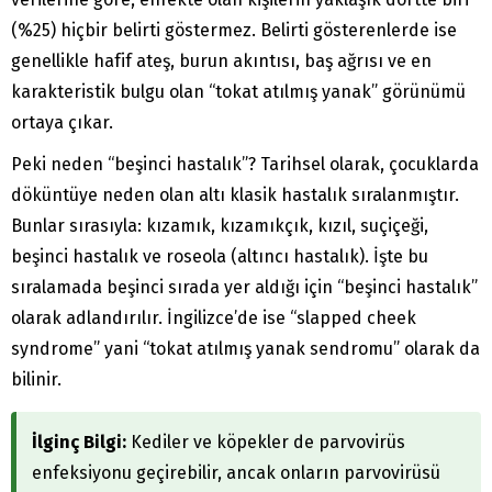
(%25) hiçbir belirti göstermez. Belirti gösterenlerde ise
genellikle hafif ateş, burun akıntısı, baş ağrısı ve en
karakteristik bulgu olan “tokat atılmış yanak” görünümü
ortaya çıkar.
Peki neden “beşinci hastalık”? Tarihsel olarak, çocuklarda
döküntüye neden olan altı klasik hastalık sıralanmıştır.
Bunlar sırasıyla: kızamık, kızamıkçık, kızıl, suçiçeği,
beşinci hastalık ve roseola (altıncı hastalık). İşte bu
sıralamada beşinci sırada yer aldığı için “beşinci hastalık”
olarak adlandırılır. İngilizce’de ise “slapped cheek
syndrome” yani “tokat atılmış yanak sendromu” olarak da
bilinir.
İlginç Bilgi:
Kediler ve köpekler de parvovirüs
enfeksiyonu geçirebilir, ancak onların parvovirüsü