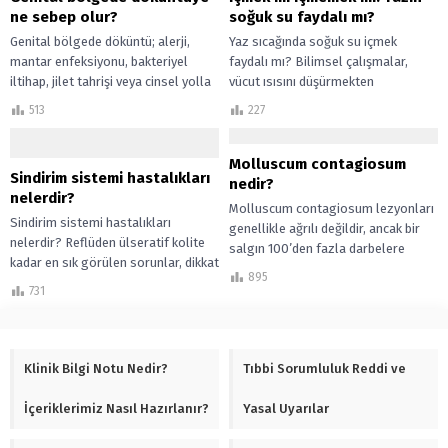
ne sebep olur?
soğuk su faydalı mı?
Genital bölgede döküntü; alerji,
Yaz sıcağında soğuk su içmek
mantar enfeksiyonu, bakteriyel
faydalı mı? Bilimsel çalışmalar,
iltihap, jilet tahrişi veya cinsel yolla
vücut ısısını düşürmekten
bulaşan hastalıklar nedeniyle ortaya
hidrasyonu artırmaya kadar soğuk
513
227
çıkabilir. Kaşıntı, kızarıklık...
suyun potansiyel yararlarını
inceliyor....
Molluscum contagiosum
Sindirim sistemi hastalıkları
nedir?
nelerdir?
Molluscum contagiosum lezyonları
Sindirim sistemi hastalıkları
genellikle ağrılı değildir, ancak bir
nelerdir? Reflüden ülseratif kolite
salgın 100’den fazla darbelere
kadar en sık görülen sorunlar, dikkat
neden olabilir.
895
edilmesi gereken belirtiler ve
731
uzman uyarıları.
Klinik Bilgi Notu Nedir?
Tıbbi Sorumluluk Reddi ve
İçeriklerimiz Nasıl Hazırlanır?
Yasal Uyarılar