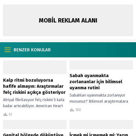
MOBİL REKLAM ALANI
BENZER KONULAR
Sabah uyanmakta
Kalp ritmi bozuluyorsa
zorlananlar için bilimsel
hafife almayın: Araştırmalar
uyanma rutini
felç riskini açıkça gösteriyor
Sabahları uyanmakta zorlanıyor
Atriyal fibrilasyon felç riskini 5 kata
musunuz? Bilimsel araştırmalara
kadar artırabiliyor. American Heart
dayalı bu sabah rutiniyle enerjik bir
180
Association verileri ve Mayo Clinic
güne başlayın. Uyku uzmanlarının
61
uzmanları uyarıyor.
önerileriyle sabah yorgunluğunu
yenin.
Genital bölgede döküntüye
İçmek mi içmemek mi: Yazın