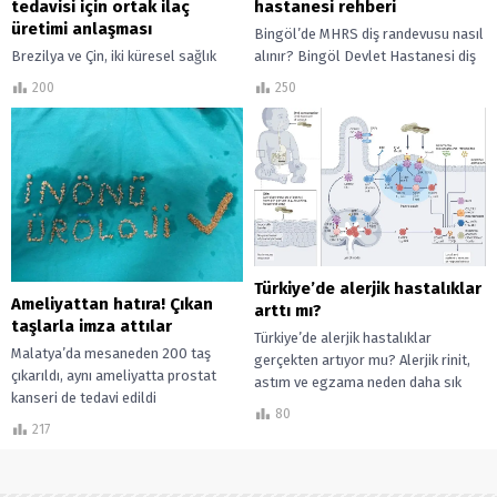
hastanesi rehberi
tedavisi için ortak ilaç
üretimi anlaşması
Bingöl’de MHRS diş randevusu nasıl
alınır? Bingöl Devlet Hastanesi diş
Brezilya ve Çin, iki küresel sağlık
poliklinikleri için randevu alma
sorunu olan kanser ve diyabet
250
200
adımları, güncel bilgiler ve pratik
tedavisi için stratejik ortaklık kurdu.
öneriler.
Anlaşma, ilaç maliyetlerini
düşürmeyi...
Türkiye’de alerjik hastalıklar
Ameliyattan hatıra! Çıkan
arttı mı?
taşlarla imza attılar
Türkiye’de alerjik hastalıklar
Malatya’da mesaneden 200 taş
gerçekten artıyor mu? Alerjik rinit,
çıkarıldı, aynı ameliyatta prostat
astım ve egzama neden daha sık
kanseri de tedavi edildi
görülüyor?
80
217