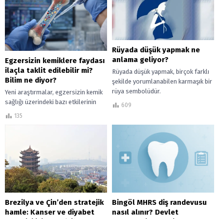
Rüyada düşük yapmak ne
anlama geliyor?
Egzersizin kemiklere faydası
ilaçla taklit edilebilir mi?
Rüyada düşük yapmak, birçok farklı
Bilim ne diyor?
şekilde yorumlanabilen karmaşık bir
rüya sembolüdür.
Yeni araştırmalar, egzersizin kemik
sağlığı üzerindeki bazı etkilerinin
609
ilaçlarla taklit edilip edilemeyeceğini
135
tartışıyor. Klinik yaklaşımlar ne
söylüyor?
Bingöl MHRS diş randevusu
Brezilya ve Çin’den stratejik
nasıl alınır? Devlet
hamle: Kanser ve diyabet