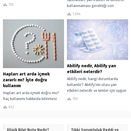
tedavisinde endikedir.
755
kullanmaması gerektiği son
güncelleme...
1.594
Abilify nedir, Abilify yan
etkileri nelerdir?
Hapları art arda içmek
Abilify nedir, hangi durumlarda
zararlı mı? İşte doğru
kullanılır? Abilify’nin olası yan
kullanım
etkileri nelerdir ve kimler için uygun
Hapları art arda içmek doğru mu?
olmayabilir? Klinik bilgilerle ele
İlaç kullanımı hakkında bilinmesi
793
alındı.
gerekenler. Doktorunuza
652
danışmadan ilaç kullanmayın!
Klinik Bilgi Notu Nedir?
Tıbbi Sorumluluk Reddi ve