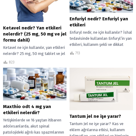
Enfuriyl nedir? Enfuriyl yan
etkileri
Ketavel nedir? Yan etkileri
Enfuryl nedir, ne için kullanılır? İshal
nelerdir? (25 mg, 50 mg ve jel
tedavisinde kullanılan Enfuryl’in yan
formu dahil)
etkileri, kullanım şekli ve dikkat
Ketavel ne için kullanılır, yan etkileri
edilmesi gerekenler hakkında merak
713
nelerdir? 25 mg, 50 mg tablet ve jel
edilenler.
formunun etkileri nelerdir?
823
Maxthio odt 4 mg yan
etkileri nelerdir?
Tantum jel ne işe yarar?
Yetişkinlerde ve 16 yaştan itibaren
Tantum Jel ne işe yarar? Kas ve
adolesanlarda, akut spinal
eklem ağrılarına etkisi, kullanım
patolojideki ağrılı kas spazmlarının
talimatları, yan etkileri ve kimlerin