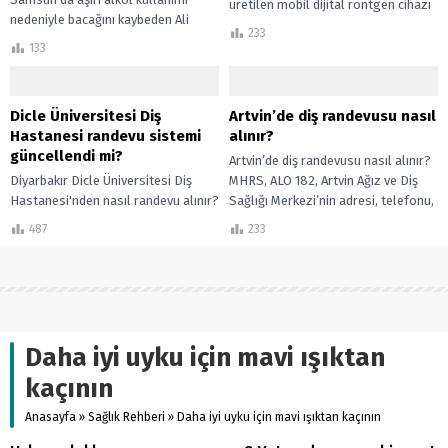
üretilen mobil dijital röntgen cihazı
nedeniyle bacağını kaybeden Ali
Ankara’da hizmete sunuldu. Daha
233
Akdaş, alkol bağımlılığından
düşük radyasyon, yapay zekâ
133
kurtularak hayata yeniden tutundu.
desteği ve yüksek...
Akdaş’ın gençlere verdiği uyarılar
ve...
Dicle Üniversitesi Diş
Artvin’de diş randevusu nasıl
Hastanesi randevu sistemi
alınır?
güncellendi mi?
Artvin’de diş randevusu nasıl alınır?
Diyarbakır Dicle Üniversitesi Diş
MHRS, ALO 182, Artvin Ağız ve Diş
Hastanesi'nden nasıl randevu alınır?
Sağlığı Merkezi’nin adresi, telefonu,
Telefon, adres ve online randevu
çalışma saatleri ve güncel...
487
233
seçenekleri hakkında detaylı bilgi.
Daha iyi uyku için mavi ışıktan
kaçının
Anasayfa
»
Sağlık Rehberi
»
Daha iyi uyku için mavi ışıktan kaçının