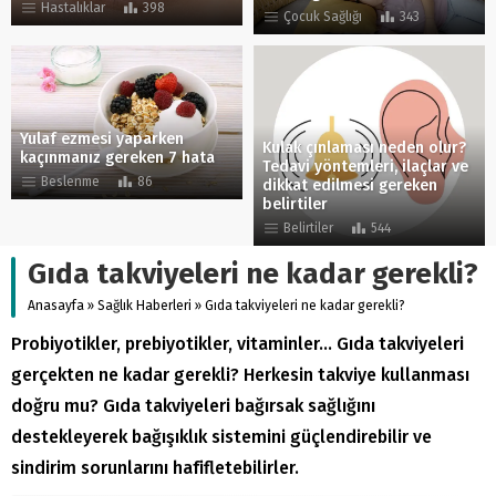
Hastalıklar
398
Çocuk Sağlığı
343
Yulaf ezmesi yaparken
Kulak çınlaması neden olur?
kaçınmanız gereken 7 hata
Tedavi yöntemleri, ilaçlar ve
Beslenme
86
dikkat edilmesi gereken
belirtiler
Belirtiler
544
Gıda takviyeleri ne kadar gerekli?
Anasayfa
»
Sağlık Haberleri
»
Gıda takviyeleri ne kadar gerekli?
Probiyotikler, prebiyotikler, vitaminler… Gıda takviyeleri
gerçekten ne kadar gerekli? Herkesin takviye kullanması
doğru mu? Gıda takviyeleri bağırsak sağlığını
destekleyerek bağışıklık sistemini güçlendirebilir ve
sindirim sorunlarını hafifletebilirler.