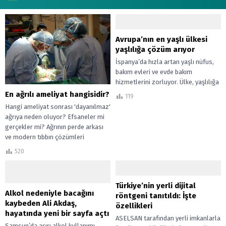
Avrupa’nın en yaşlı ülkesi
yaşlılığa çözüm arıyor
İspanya’da hızla artan yaşlı nüfus,
bakım evleri ve evde bakım
hizmetlerini zorluyor. Ülke, yaşlılığa
karşı yeni çözümler arıyor.
En ağrılı ameliyat hangisidir?
119
Hangi ameliyat sonrası 'dayanılmaz'
ağrıya neden oluyor? Efsaneler mi
gerçekler mi? Ağrının perde arkası
ve modern tıbbın çözümleri
520
Türkiye’nin yerli dijital
Alkol nedeniyle bacağını
röntgeni tanıtıldı: İşte
kaybeden Ali Akdaş,
özellikleri
hayatında yeni bir sayfa açtı
ASELSAN tarafından yerli imkanlarla
Samsun’da aşırı alkol kullanımı