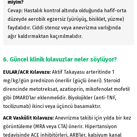
miyim?
Cevap: Hastalık kontrol altında olduğunda hafif-orta
düzeyde aerobik egzersiz (yürüyüş, bisiklet, yüzme)
faydalıdır. Ciddi stenoz veya anevrizma varlığında
ağır kaldırmaktan kaçınılmalıdır.
6. Güncel klinik kılavuzlar neler söylüyor?
EULAR/ACR Kılavuzu:
Aktif Takayasu arteritinde 1
mg/kg/gün prednizon önerilir (güçlü öneri). Steroid
direncinde metotreksat, azatioprin, mikofenolat mofetil
gibi DMARD’lar eklenmelidir. Biyolojikler (anti-TNF,
tocilizumab) ikinci veya üçüncü basamaktır.
ACR Vaskülit Kılavuzu:
Anevrizma takibi için yılda bir kez
görüntüleme (MRA veya CTA) önerir. Hipertansiyon
tedavisinde ACE inhibitörleri, ARB’ler, kalsiyum kanal