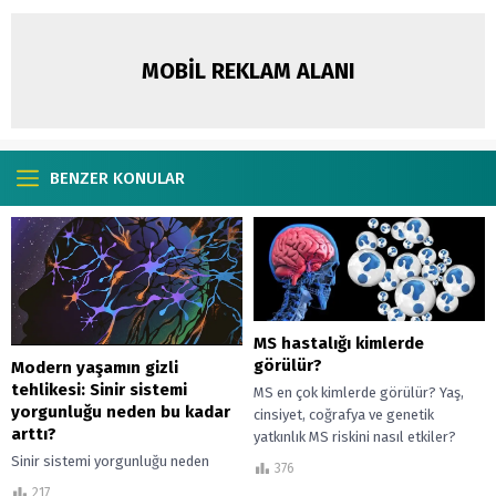
MOBİL REKLAM ALANI
BENZER KONULAR
MS hastalığı kimlerde
görülür?
Modern yaşamın gizli
tehlikesi: Sinir sistemi
MS en çok kimlerde görülür? Yaş,
yorgunluğu neden bu kadar
cinsiyet, coğrafya ve genetik
arttı?
yatkınlık MS riskini nasıl etkiler?
Bilimsel araştırmalar ışığında MS'in
Sinir sistemi yorgunluğu neden
376
görülme...
artıyor? Modern yaşam, dijital
217