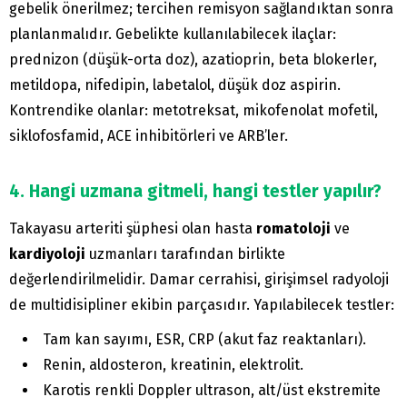
gebelik önerilmez; tercihen remisyon sağlandıktan sonra
planlanmalıdır. Gebelikte kullanılabilecek ilaçlar:
prednizon (düşük-orta doz), azatioprin, beta blokerler,
metildopa, nifedipin, labetalol, düşük doz aspirin.
Kontrendike olanlar: metotreksat, mikofenolat mofetil,
siklofosfamid, ACE inhibitörleri ve ARB’ler.
4. Hangi uzmana gitmeli, hangi testler yapılır?
Takayasu arteriti şüphesi olan hasta
romatoloji
ve
kardiyoloji
uzmanları tarafından birlikte
değerlendirilmelidir. Damar cerrahisi, girişimsel radyoloji
de multidisipliner ekibin parçasıdır. Yapılabilecek testler:
Tam kan sayımı, ESR, CRP (akut faz reaktanları).
Renin, aldosteron, kreatinin, elektrolit.
Karotis renkli Doppler ultrason, alt/üst ekstremite