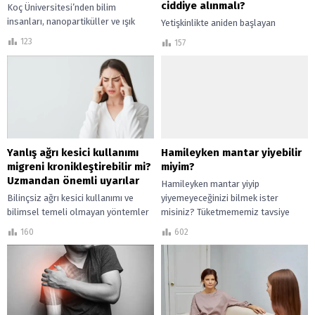
ciddiye alınmalı?
Koç Üniversitesi’nden bilim
insanları, nanopartiküller ve ışık
Yetişkinlikte aniden başlayan
teknolojisini birleştirerek kanser ve
sivilceler neye işaret edebilir? Hangi
123
157
antibiyotik direncine karşı yeni bir
durumlarda normal kabul edilmez
tedavi yaklaşımı üzerinde çalışıyor.
ve ne zaman ciddiye alınmalıdır?
Klinik rehberlere dayalı...
Yanlış ağrı kesici kullanımı
Hamileyken mantar yiyebilir
migreni kronikleştirebilir mi?
miyim?
Uzmandan önemli uyarılar
Hamileyken mantar yiyip
Bilinçsiz ağrı kesici kullanımı ve
yiyemeyeceğinizi bilmek ister
bilimsel temeli olmayan yöntemler
misiniz? Tüketmememiz tavsiye
migren ataklarını artırabilir mi?
edilen pek çok besin var.
160
602
Nöroloji uzmanından önemli
uyarılar ve klinik değerlendirme.