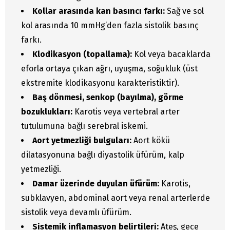
Kollar arasında kan basıncı farkı:
Sağ ve sol
kol arasında 10 mmHg’den fazla sistolik basınç
farkı.
Klodikasyon (topallama):
Kol veya bacaklarda
eforla ortaya çıkan ağrı, uyuşma, soğukluk (üst
ekstremite klodikasyonu karakteristiktir).
Baş dönmesi, senkop (bayılma), görme
bozuklukları:
Karotis veya vertebral arter
tutulumuna bağlı serebral iskemi.
Aort yetmezliği bulguları:
Aort kökü
dilatasyonuna bağlı diyastolik üfürüm, kalp
yetmezliği.
Damar üzerinde duyulan üfürüm:
Karotis,
subklavyen, abdominal aort veya renal arterlerde
sistolik veya devamlı üfürüm.
Sistemik inflamasyon belirtileri:
Ateş, gece