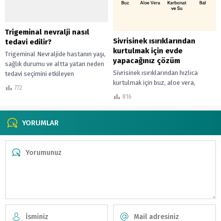
Trigeminal nevralji nasıl
Sivrisinek ısırıklarından
tedavi edilir?
kurtulmak için evde
Trigeminal Nevraljide hastanın yaşı,
yapacağınız çözüm
sağlık durumu ve altta yatan neden
Sivrisinek ısırıklarından hızlıca
tedavi seçimini etkileyen
kurtulmak için buz, aloe vera,
faktörlerdir.
772
karbonat ve bal gibi evde
816
uygulanabilecek en etkili çözümleri
keşfedin. Kaşıntıyı azaltan...
YORUMLAR