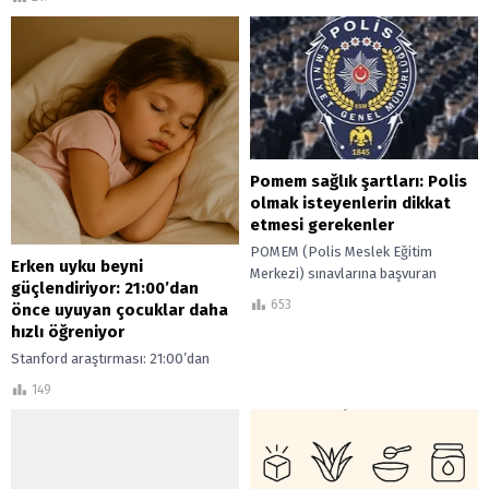
ekranlar, stres döngüsü ve uyku
bozukluklarının sinir ağı üzerindeki
etkilerini uzman görüşüyle...
Pomem sağlık şartları: Polis
olmak isteyenlerin dikkat
etmesi gerekenler
POMEM (Polis Meslek Eğitim
Erken uyku beyni
Merkezi) sınavlarına başvuran
güçlendiriyor: 21:00’dan
adaylar için sağlık şartları, polislik
653
önce uyuyan çocuklar daha
mesleğinin gerektirdiği fiziksel ve
hızlı öğreniyor
psikolojik uygunluğu belirlemek
Stanford araştırması: 21:00’dan
amacıyla...
önce uyuyan çocuklar kelime
149
öğrenmede ve hafızada 2 kat daha
başarılı. Dünya çapında dikkat çeken
2025 çalışması.