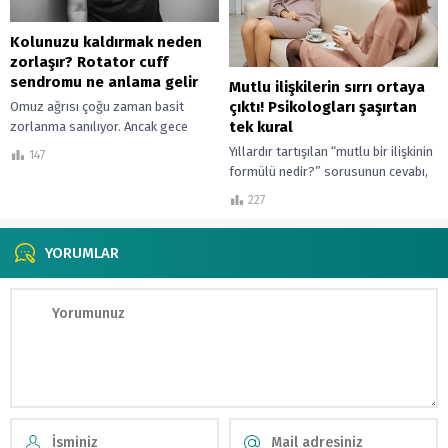
Kolunuzu kaldırmak neden
zorlaşır? Rotator cuff
sendromu ne anlama gelir
Mutlu ilişkilerin sırrı ortaya
çıktı! Psikologları şaşırtan
Omuz ağrısı çoğu zaman basit
tek kural
zorlanma sanılıyor. Ancak gece
artan ağrı ve kolu kaldırmada
Yıllardır tartışılan “mutlu bir ilişkinin
147
zorlanma rotator cuff kaynaklı bir
formülü nedir?” sorusunun cevabı,
soruna...
psikologları bile şaşırtacak kadar
227
basit bir sırda saklı olabilir. Yapılan
araştırmalar,...
YORUMLAR