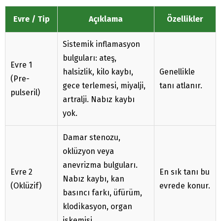
Evre / Tip
Açıklama
Özellikler
Sistemik inflamasyon
bulguları: ateş,
Evre 1
halsizlik, kilo kaybı,
Genellikle
(Pre-
gece terlemesi, miyalji,
tanı atlanır.
pulseril)
artralji. Nabız kaybı
yok.
Damar stenozu,
oklüzyon veya
anevrizma bulguları.
Evre 2
En sık tanı bu
Nabız kaybı, kan
(Oklüzif)
evrede konur.
basıncı farkı, üfürüm,
klodikasyon, organ
iskemisi.