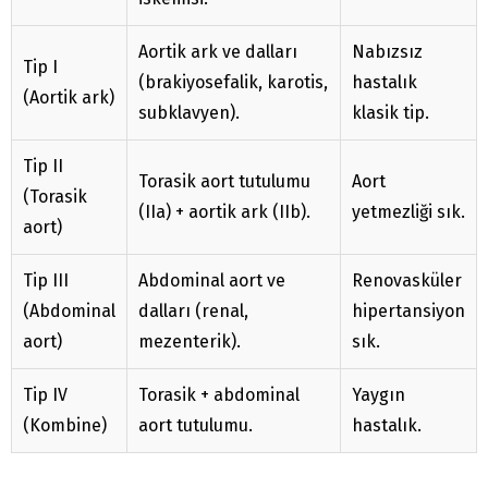
Aortik ark ve dalları
Nabızsız
Tip I
(brakiyosefalik, karotis,
hastalık
(Aortik ark)
subklavyen).
klasik tip.
Tip II
Torasik aort tutulumu
Aort
(Torasik
(IIa) + aortik ark (IIb).
yetmezliği sık.
aort)
Tip III
Abdominal aort ve
Renovasküler
(Abdominal
dalları (renal,
hipertansiyon
aort)
mezenterik).
sık.
Tip IV
Torasik + abdominal
Yaygın
(Kombine)
aort tutulumu.
hastalık.