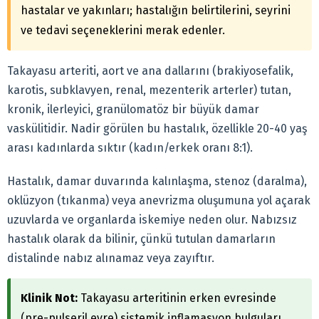
hastalar ve yakınları; hastalığın belirtilerini, seyrini
ve tedavi seçeneklerini merak edenler.
Takayasu arteriti, aort ve ana dallarını (brakiyosefalik,
karotis, subklavyen, renal, mezenterik arterler) tutan,
kronik, ilerleyici, granülomatöz bir büyük damar
vaskülitidir. Nadir görülen bu hastalık, özellikle 20-40 yaş
arası kadınlarda sıktır (kadın/erkek oranı 8:1).
Hastalık, damar duvarında kalınlaşma, stenoz (daralma),
oklüzyon (tıkanma) veya anevrizma oluşumuna yol açarak
uzuvlarda ve organlarda iskemiye neden olur. Nabızsız
hastalık olarak da bilinir, çünkü tutulan damarların
distalinde nabız alınamaz veya zayıftır.
Klinik Not:
Takayasu arteritinin erken evresinde
(pre-pulseril evre) sistemik inflamasyon bulguları