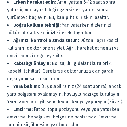
Erken hareket edin:
Ameliyattan 6-12 saat sonra
yatak içinde ayak bileği egzersizleri yapın, sonra
yürümeye başlayın. Bu, kan pıhtısı riskini azaltır.
Doğru kalkma tekniği:
Yan yatarken dizlerinizi
bükün, dirsek ve elinizle iterek doğrulun.
Ağrınızı kontrol altında tutun:
Düzenli ağrı kesici
kullanın (doktor önerisiyle). Ağrı, hareket etmenizi ve
emzirmenizi engelleyebilir.
Kabızlığı önleyin:
Bol su, lifli gıdalar (kuru erik,
kepekli tahıllar). Gerekirse doktorunuza danışarak
dışkı yumuşatıcı kullanın.
Yara bakımı:
Duş alabilirsiniz (24 saat sonra), ancak
yara bölgesini ovalamayın, havluyla nazikçe kurulayın.
Yara tamamen iyileşene kadar banyo yapmayın (küvet).
Emzirme:
Futbol topu pozisyonu veya yan yatarken
emzirme, bebeği kesi bölgesine bastırmaz. Emzirme,
rahmin küçülmesine yardımcı olur.