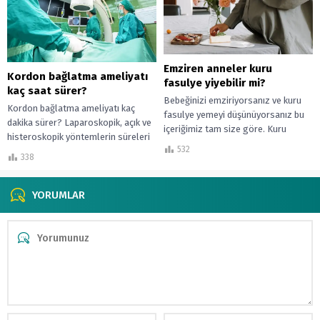
Emziren anneler kuru
Kordon bağlatma ameliyatı
fasulye yiyebilir mi?
kaç saat sürer?
Bebeğinizi emziriyorsanız ve kuru
Kordon bağlatma ameliyatı kaç
fasulye yemeyi düşünüyorsanız bu
dakika sürer? Laparoskopik, açık ve
içeriğimiz tam size göre. Kuru
histeroskopik yöntemlerin süreleri
fasulye tüketiminin anne sütüne ve
532
üzerine bilimsel araştırma ve uzman
bebeğe etkileri...
338
görüşleri.
YORUMLAR