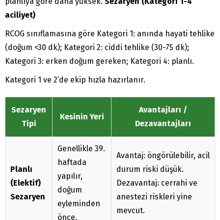
planlıya göre daha yüksek.
Sezaryen (Kategori 1-4
aciliyet)
RCOG sınıflamasına göre Kategori 1: anında hayati tehlike
(doğum <30 dk); Kategori 2: ciddi tehlike (30-75 dk);
Kategori 3: erken doğum gereken; Kategori 4: planlı.
Kategori 1 ve 2’de ekip hızla hazırlanır.
Sezaryen
Avantajları /
Kesinin Yeri
Tipi
Dezavantajları
Genellikle 39.
Avantaj: öngörülebilir, acil
haftada
Planlı
durum riski düşük.
yapılır,
(Elektif)
Dezavantaj: cerrahi ve
doğum
Sezaryen
anestezi riskleri yine
eyleminden
mevcut.
önce.