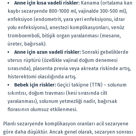
Anne için kısa vadeli riskler:
Kanama (ortalama kan
kaybı sezaryende 800-1000 ml, vajinalde 300-500 ml),
enfeksiyon (endometrit, yara yeri enfeksiyonu, idrar
yolu enfeksiyonu), anestezi komplikasyonları, venöz
tromboemboli, bitişik organ yaralanması (mesane,
üreter, bağırsak).
Anne için uzun vadeli riskler:
Sonraki gebeliklerde
uterus rüptürü (özellikle vajinal doğum denemesi
sırasında), plasenta previa veya akreata riskinde artış,
histerektomi olasılığında artış.
Bebek için riskler:
Geçici takipne (TTN) – solunum
sıkıntısı, doğum travması (kesi sırasında cilt
yaralanması), solunum yetmezliği nadir, bağırsak
florasının olumsuz etkilenmesi.
Planlı sezaryende komplikasyon oranları acil sezaryene
göre daha düşüktür. Ancak genel olarak, sezaryen sonrası