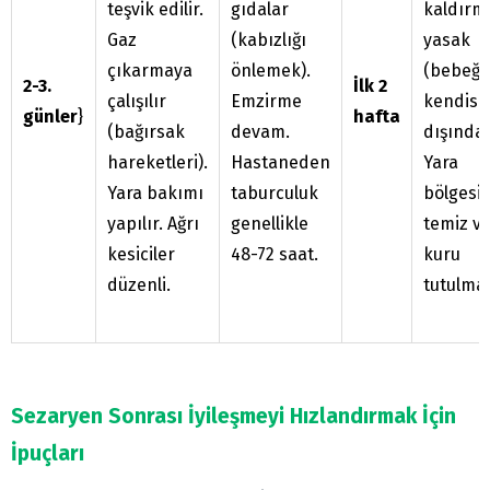
teşvik edilir.
gıdalar
kaldırm
Gaz
(kabızlığı
yasak
çıkarmaya
önlemek).
(bebeği
2-3.
İlk 2
çalışılır
Emzirme
kendisi
günler
}
hafta
(bağırsak
devam.
dışında)
hareketleri).
Hastaneden
Yara
Yara bakımı
taburculuk
bölgesi
yapılır. Ağrı
genellikle
temiz v
kesiciler
48-72 saat.
kuru
düzenli.
tutulmal
Sezaryen Sonrası İyileşmeyi Hızlandırmak İçin
İpuçları