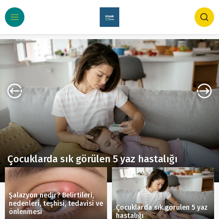
Çocuklarda sık görülen 5 yaz hastalığı
Çocuk Sağlığı
342
Şalazyon nedir? Belirtileri,
nedenleri, teşhisi, tedavisi ve
Çocuklarda sık görülen 5 yaz
önlenmesi
hastalığı