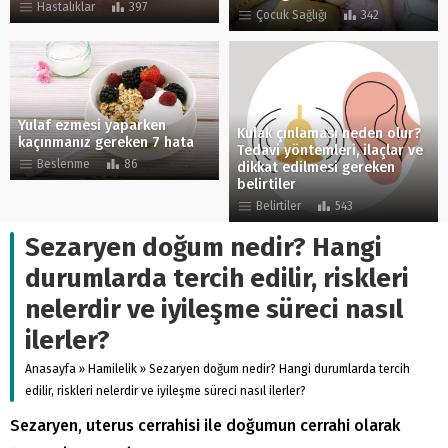
Hastalıklar
397
Çocuk Sağlığı
342
Yulaf ezmesi yaparken
Kulak çınlaması neden olur?
kaçınmanız gereken 7 hata
Tedavi yöntemleri, ilaçlar ve
Beslenme
86
dikkat edilmesi gereken
belirtiler
Belirtiler
543
Sezaryen doğum nedir? Hangi
durumlarda tercih edilir, riskleri
nelerdir ve iyileşme süreci nasıl
ilerler?
Anasayfa
»
Hamilelik
»
Sezaryen doğum nedir? Hangi durumlarda tercih
edilir, riskleri nelerdir ve iyileşme süreci nasıl ilerler?
Sezaryen, uterus cerrahisi ile doğumun cerrahi olarak