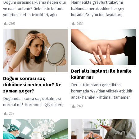
Doğum sırasında kusma neden olur
Hamilelikte greyfurt tüketimi
ve nasıl önlenir? Gebelikte bulantı
hakkında merak edilen her şey
yönetimi, nefes teknikleri, ağrı
burada! Greyfurtun faydaları,
kontrolü ve uzmanların önerdiği
zararları ve gebelikte beslenmeye
260
583
güvenli çözümler.
etkileri hakkında detaylı bilgiye
ulaşın.
Deri altı implantı ile hamile
kalınır mı?
Doğum sonrası saç
dökülmesi neden olur? Ne
Deri altı implantı gebelikten
zaman geçer?
korumada %99’dan yüksek etkilidir
ancak hamilelik ihtimali tamamen
Doğumdan sonra saç dökülmesi
sıfır değildir. Hangi durumlarda risk
normal mi? Hormon değişiklikleri,
249
artar? İmplant çıkarıldıktan...
stres ve beslenme faktörleriyle
257
doğum sonrası saç dökülmesinin
nedenlerini ve ne zaman...