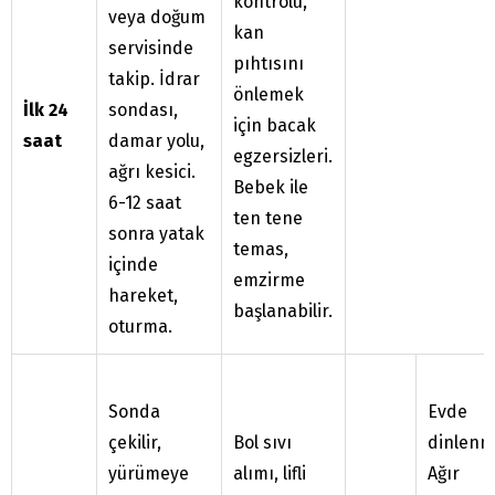
kontrolü,
veya doğum
kan
servisinde
pıhtısını
takip. İdrar
önlemek
İlk 24
sondası,
için bacak
saat
damar yolu,
egzersizleri.
ağrı kesici.
Bebek ile
6-12 saat
ten tene
sonra yatak
temas,
içinde
emzirme
hareket,
başlanabilir.
oturma.
Sonda
Evde
çekilir,
Bol sıvı
dinlenm
yürümeye
alımı, lifli
Ağır