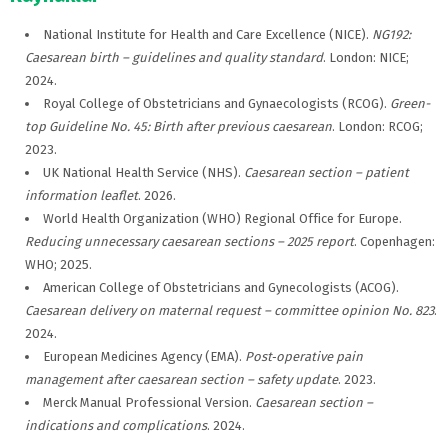
National Institute for Health and Care Excellence (NICE).
NG192:
Caesarean birth – guidelines and quality standard
. London: NICE;
2024.
Royal College of Obstetricians and Gynaecologists (RCOG).
Green-
top Guideline No. 45: Birth after previous caesarean
. London: RCOG;
2023.
UK National Health Service (NHS).
Caesarean section – patient
information leaflet
. 2026.
World Health Organization (WHO) Regional Office for Europe.
Reducing unnecessary caesarean sections – 2025 report
. Copenhagen:
WHO; 2025.
American College of Obstetricians and Gynecologists (ACOG).
Caesarean delivery on maternal request – committee opinion No. 823
.
2024.
European Medicines Agency (EMA).
Post‑operative pain
management after caesarean section – safety update
. 2023.
Merck Manual Professional Version.
Caesarean section –
indications and complications
. 2024.