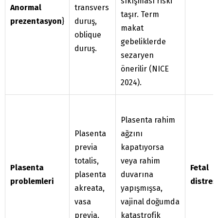
sıkışması riski
Anormal
transvers
taşır. Term
prezentasyon
}
duruş,
makat
oblique
gebeliklerde
duruş.
sezaryen
önerilir (NICE
2024).
Plasenta rahim
Plasenta
ağzını
previa
kapatıyorsa
totalis,
veya rahim
Plasenta
Fetal
plasenta
duvarına
problemleri
distres
akreata,
yapışmışsa,
vasa
vajinal doğumda
previa.
katastrofik